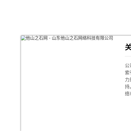
公
索
力
持
络
来